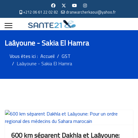
Année
Mois
Année
Mois
précédente
précédent
suivante
suivant
+212 06 61 22 02 82
dranwarcherkaoui@yahoo.fr
Laâyoune - Sakia El Hamra
Vous êtes ici :
Accueil
GST
Laâyoune - Sakia El Hamra
600 km séparent Dakhla et Laâyoune: