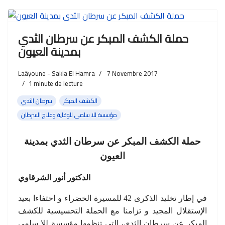
حملة الكشف المبكر عن سرطان الثدي
بمدينة العيون
Laâyoune - Sakia El Hamra
7 Novembre 2017
1
minute de lecture
الكشف المبكر
سرطان الثدي
مؤسسة للا سلمى للوقاية وعلاج السرطان
حملة الكشف المبكر عن سرطان الثدي بمدينة
العيون
الدكتور أنور الشرقاوي
في إطار تخليد الذكرى 42 للمسيرة الخضراء و احتفاءا بعيد
الإستقلال المجيد و تزامنا مع الحملة التحسيسية للكشف
المبكر عن سرطان الثدي، التي تنظمها مؤسسة للا سلمى