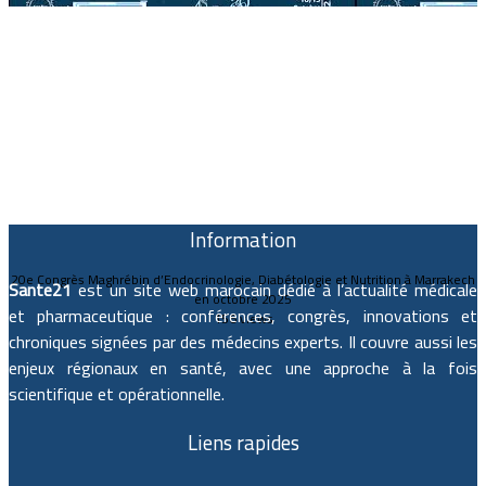
Information
20e Congrès Maghrébin d’Endocrinologie, Diabétologie et Nutrition à Marrakech
Sante21
est un site web marocain dédié à l’actualité médicale
en octobre 2025
et pharmaceutique : conférences, congrès, innovations et
156 views
chroniques signées par des médecins experts. Il couvre aussi les
enjeux régionaux en santé, avec une approche à la fois
scientifique et opérationnelle.
Liens rapides