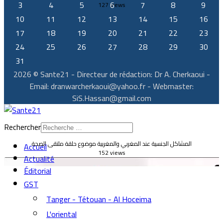
3
4
5
6
7
8
9
127 views
10
11
12
13
14
15
16
17
18
19
20
21
22
23
24
25
26
27
28
29
30
31
2026 © Sante21 - Directeur de rédaction: Dr A. Cherkaoui -
Email: dranwarcherkaoui@yahoo.fr - Webmaster:
SiS.Hassan@gmail.com
Rechercher
المشاكل الجنسية عند المغربي والمغربية موضوع حلقة ملتقى الصحة
Accueil
152 views
Actualité
Éditorial
GST
Tanger - Tétouan - Al Hoceima
L'oriental