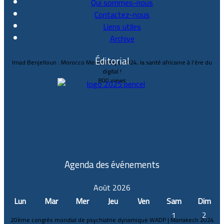
Qui sommes-nous
Contactez-nous
Liens utiles
Archive
Éditorial
Imad Benjelloun : Morocco Medical Expo 2024, la santé africaine à l’ère du
digital !
800 views
Agenda des événements
Août 2026
Lun
Mar
Mer
Jeu
Ven
Sam
Dim
1
2
20ème congrès mondial de psychiatrie dynamique WADP | Marrakech 2024