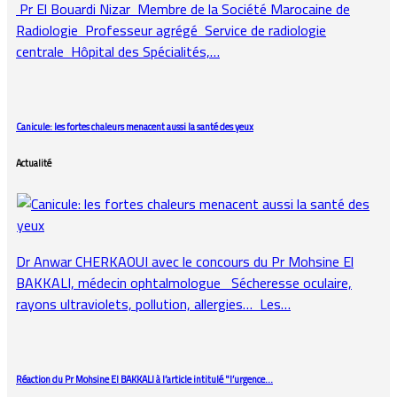
Pr El Bouardi Nizar Membre de la Société Marocaine de
Radiologie Professeur agrégé Service de radiologie
centrale Hôpital des Spécialités,…
Canicule: les fortes chaleurs menacent aussi la santé des yeux
Actualité
Dr Anwar CHERKAOUI avec le concours du Pr Mohsine El
BAKKALI, médecin ophtalmologue Sécheresse oculaire,
rayons ultraviolets, pollution, allergies… Les…
Réaction du Pr Mohsine El BAKKALI à l’article intitulé "l’urgence…