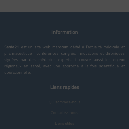
20ème congrès mondial de psychiatrie dynamique WADP |
Marrakech 2024
127 views
المشاكل الجنسية عند المغربي والمغربية موضوع حلقة ملتقى الصحة
152 views
Information
صدى الصحف : التبرع بالأعضاء / L'ODJ TV
365 views
Sante21
est un site web marocain dédié à l’actualité médicale et
pharmaceutique : conférences, congrès, innovations et chroniques
الندوة العلمية حول الجنسانية في عصر الرقمنة على القناة الثانية
signées par des médecins experts. Il couvre aussi les enjeux
26 views
régionaux en santé, avec une approche à la fois scientifique et
opérationnelle.
Carrefour santé : les accidents les plus fréquents en été et
pendant le voyage !
123 views
Liens rapides
Interview du Pr Moncef Slaoui
263 views
Qui sommes-nous
Carrefour Santé avec Dr Hicham BAHIRI : les gestes vitaux
Contactez-nous
d'urgence!
Liens utiles
280 views